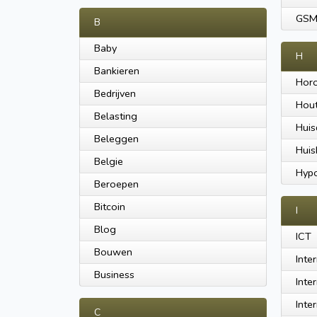
GS
B
Baby
H
Bankieren
Hor
Bedrijven
Hou
Belasting
Huis
Beleggen
Hui
Belgie
Hyp
Beroepen
Bitcoin
I
Blog
ICT
Bouwen
Inte
Business
Inte
Inte
C