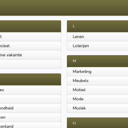
L
t
Lenen
ncieel
Loterijen
rive vakantie
M
Marketing
Meubels
es
Mobiel
Mode
ondheid
Muziek
ken
N
kenland