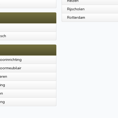
Reizen
ë
Rijscholen
Rotterdam
isch
oorinrichting
oormeubilair
eren
ing
en
ing