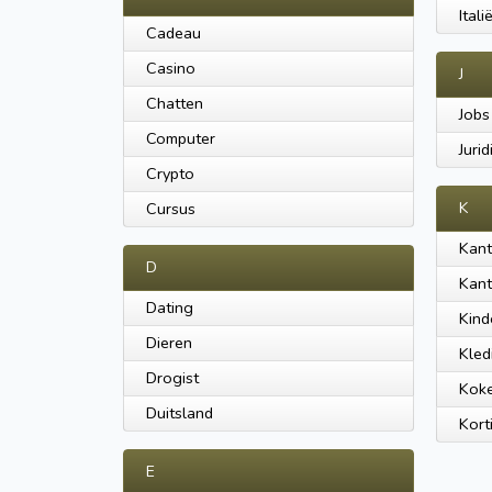
Itali
Cadeau
Casino
J
Chatten
Jobs
Computer
Jurid
Crypto
Cursus
K
Kant
D
Kant
Dating
Kind
Dieren
Kled
Drogist
Kok
Duitsland
Kort
E