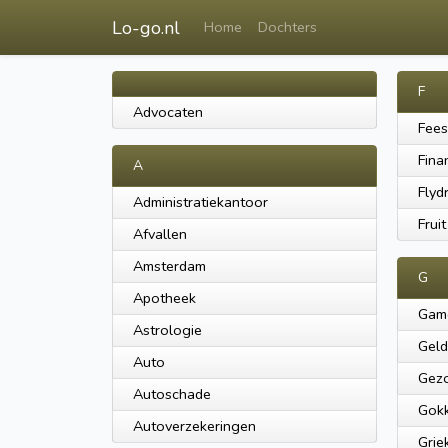
Lo-go.nl
Home
Dochters
F
Advocaten
Fees
Fina
A
Flyd
Administratiekantoor
Fruit
Afvallen
Amsterdam
G
Apotheek
Gam
Astrologie
Geld
Auto
Gez
Autoschade
Gok
Autoverzekeringen
Grie