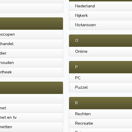
Nederland
M
Nijkerk
Notarissen
oscopen
O
thandel
Online
dier
shouden
P
otheek
PC
Puzzel
R
rnet
Rechten
rnet en tv
Recreatie
rnetten